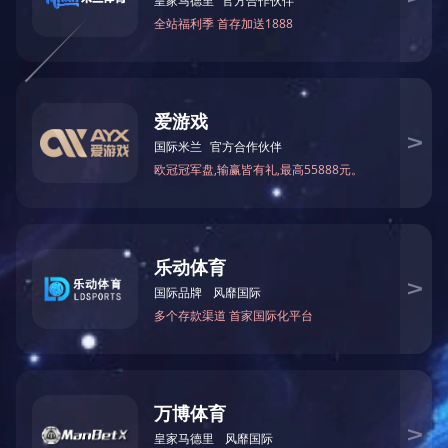
2019
中国十大领航房企
中国价值城市运营商
四川省地级市重点房企销售TOP1
中国最具公益影响力企业
中国房地产行业创新企业奖
中国年度优选雇主奖
质量金鼎奖
新时代中国房地产品牌质量建设价值奖
卓越品牌房企
《领地·环球金融中心》获评中国建设工程鲁班奖（国家优质工
程）
《领地·环球金融中心》荣膺城市空间.城市地标奖
《领地·中心》获评为超甲级写字楼
《领地·天御》示范区荣获“地产设计大奖:中国”优秀奖
《领地·澜山)》示范区荣获“地产设计大奖.中国”优秀奖