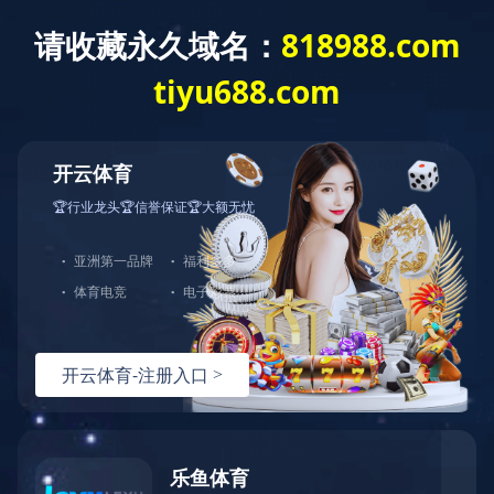
关于领地
企业荣誉
社会责任
企业荣誉
Enterprise Honor
2022
绵阳领地城荣获第十三届园冶杯专业奖地产园林示范区类金奖
领地·悦府荣获年度产品力舒居10强
天府兰台荣获住宅类别residential金奖